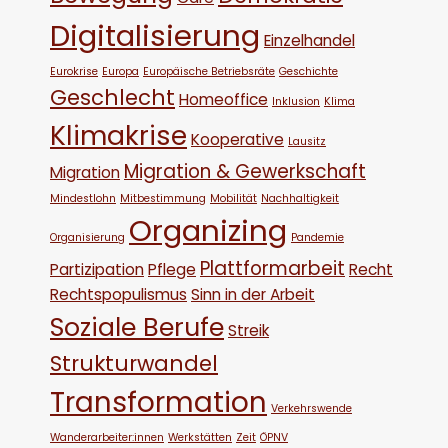
Digitalisierung
Einzelhandel
Eurokrise
Europa
Europäische Betriebsräte
Geschichte
Geschlecht
Homeoffice
Inklusion
Klima
Klimakrise
Kooperative
Lausitz
Migration & Gewerkschaft
Migration
Mindestlohn
Mitbestimmung
Mobilität
Nachhaltigkeit
Organizing
Organisierung
Pandemie
Plattformarbeit
Partizipation
Pflege
Recht
Rechtspopulismus
Sinn in der Arbeit
Soziale Berufe
Streik
Strukturwandel
Transformation
Verkehrswende
Wanderarbeiter:innen
Werkstätten
Zeit
ÖPNV