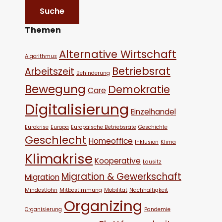
Themen
Alternative Wirtschaft
Algorithmus
Betriebsrat
Arbeitszeit
Behinderung
Bewegung
Demokratie
Care
Digitalisierung
Einzelhandel
Eurokrise
Europa
Europäische Betriebsräte
Geschichte
Geschlecht
Homeoffice
Inklusion
Klima
Klimakrise
Kooperative
Lausitz
Migration & Gewerkschaft
Migration
Mindestlohn
Mitbestimmung
Mobilität
Nachhaltigkeit
Organizing
Organisierung
Pandemie