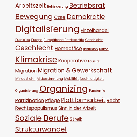
Betriebsrat
Arbeitszeit
Behinderung
Bewegung
Demokratie
Care
Digitalisierung
Einzelhandel
Eurokrise
Europa
Europäische Betriebsräte
Geschichte
Geschlecht
Homeoffice
Inklusion
Klima
Klimakrise
Kooperative
Lausitz
Migration & Gewerkschaft
Migration
Mindestlohn
Mitbestimmung
Mobilität
Nachhaltigkeit
Organizing
Organisierung
Pandemie
Plattformarbeit
Partizipation
Pflege
Recht
Rechtspopulismus
Sinn in der Arbeit
Soziale Berufe
Streik
Strukturwandel