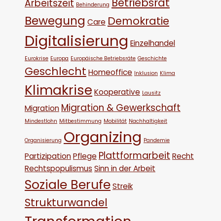
Betriebsrat
Arbeitszeit
Behinderung
Bewegung
Demokratie
Care
Digitalisierung
Einzelhandel
Eurokrise
Europa
Europäische Betriebsräte
Geschichte
Geschlecht
Homeoffice
Inklusion
Klima
Klimakrise
Kooperative
Lausitz
Migration & Gewerkschaft
Migration
Mindestlohn
Mitbestimmung
Mobilität
Nachhaltigkeit
Organizing
Organisierung
Pandemie
Plattformarbeit
Partizipation
Pflege
Recht
Rechtspopulismus
Sinn in der Arbeit
Soziale Berufe
Streik
Strukturwandel