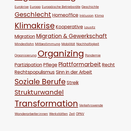
Eurokrise
Europa
Europäische Betriebsräte
Geschichte
Geschlecht
Homeoffice
Inklusion
Klima
Klimakrise
Kooperative
Lausitz
Migration & Gewerkschaft
Migration
Mindestlohn
Mitbestimmung
Mobilität
Nachhaltigkeit
Organizing
Organisierung
Pandemie
Plattformarbeit
Partizipation
Pflege
Recht
Rechtspopulismus
Sinn in der Arbeit
Soziale Berufe
Streik
Strukturwandel
Transformation
Verkehrswende
Wanderarbeiter:innen
Werkstätten
Zeit
ÖPNV